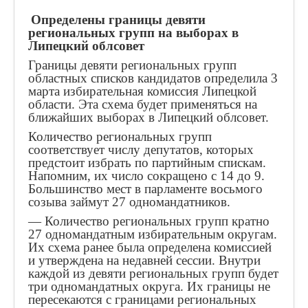
Выборы и референдумы
Определены границы девяти
Численность избирателей
региональных групп на выборах в
Липецкий облсовет
Цифровые сервисы
Границы девяти региональных групп
областных списков кандидатов определила 3
марта избирательная комиссия Липецкой
области. Эта схема будет применяться на
ближайших выборах в Липецкий облсовет.
Количество региональных групп
соответствует числу депутатов, которых
предстоит избрать по партийным спискам.
Напомним, их число сокращено с 14 до 9.
Большинство мест в парламенте восьмого
созыва займут 27 одномандатников.
— Количество региональных групп кратно
27 одномандатным избирательным округам.
Их схема ранее была определена комиссией
и утверждена на недавней сессии. Внутри
каждой из девяти региональных групп будет
три одномандатных округа. Их границы не
пересекаются с границами региональных